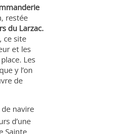
mmanderie
, restée
rs du Larzac.
, ce site
ur et les
place. Les
que y l’on
uvre de
 de navire
urs d’une
e Sainte