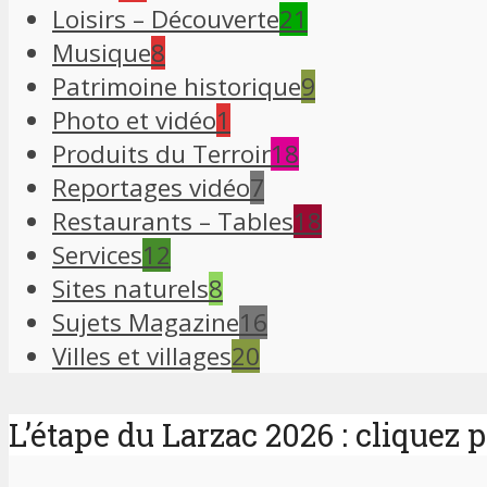
Loisirs – Découverte
21
Musique
8
Patrimoine historique
9
Photo et vidéo
1
Produits du Terroir
18
Reportages vidéo
7
Restaurants – Tables
18
Services
12
Sites naturels
8
Sujets Magazine
16
Villes et villages
20
L’étape du Larzac 2026 : cliquez 