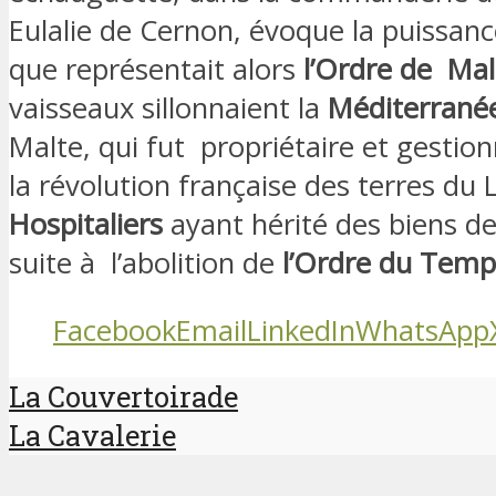
Eulalie de Cernon, évoque la puissan
que représentait alors
l’Ordre de
Mal
vaisseaux sillonnaient la
Méditerrané
Malte, qui fut
propriétaire et gestion
la révolution française des terres du L
Hospitaliers
ayant hérité des biens d
suite à
l’abolition de
l’Ordre du Temp
Facebook
Email
LinkedIn
WhatsApp
La Couvertoirade
La Cavalerie