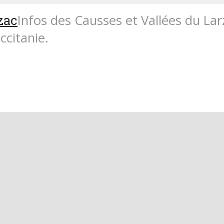
Infos des Causses et Vallées du La
ccitanie.