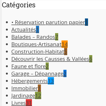
Catégories
• Réservation parution papier
1
Actualités
1
Balades – Randos
7
Boutiques-Artisanat
14
Construction-Habitat
5
Découvrir les Causses & Vallées
6
Faune et flore
2
Garage – Dépannage
2
Hébergements
13
Immobilier
1
Jardinage
12
Livres
31