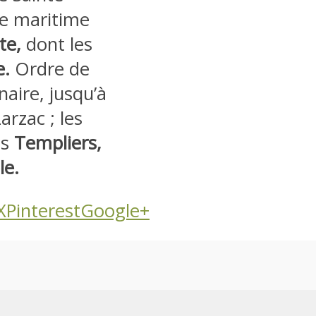
ce maritime
te,
dont les
e.
Ordre de
naire, jusqu’à
arzac ; les
es
Templiers,
le.
X
Pinterest
Google+