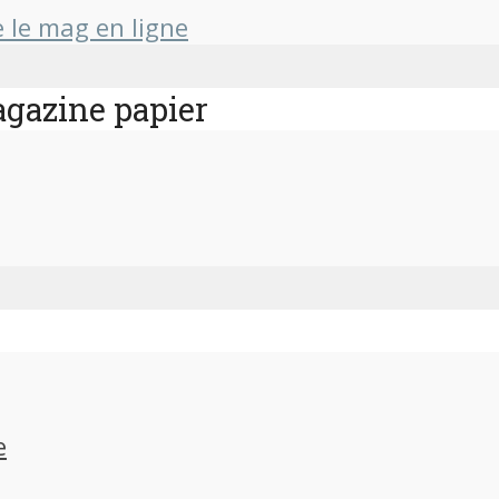
agazine papier
e